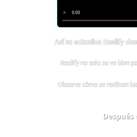
Así se actualiza Realify d
Realify no solo se ve bien 
Observa cómo se realizan los
Después d