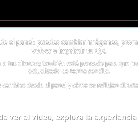
esde el panel: puedes cambiar imágenes, prom
volver a imprimir tu QR.
para tus clientes; también está pensado para que 
actualizado de forma sencilla.
 cambios desde el panel y cómo se reflejan directam
e ver el video, explora la experienci