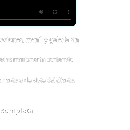
ociones, menú y galería sin
puedas mantener tu contenido
ente en la vista del cliente.
a completa