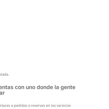
lla, sin cambiar el QR y sin depender de
gocio?
ntada.
cuentas con uno donde la gente
ar
nlaces a pedidos o reservas en los servicios