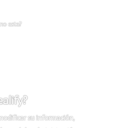
mo este?
alify?
odificar su información,