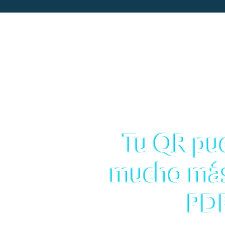
Tu QR pu
mucho más
PD