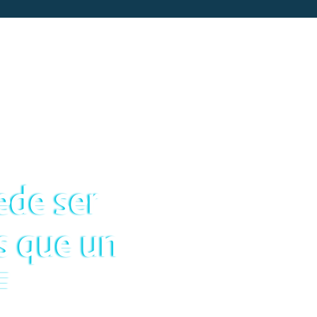
ede ser
 que un
F