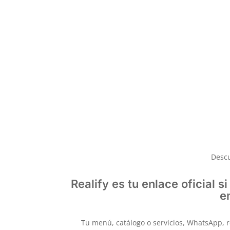
Desde el panel de administración puedes ac
archivos PDF estáticos.
El QR sigue siendo el mismo. Lo que evolucio
¿Quieres
Descu
Realify es tu enlace oficial 
e
Tu menú, catálogo o servicios, WhatsApp, re